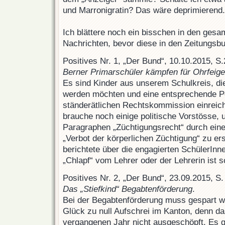
und Marronigratin? Das wäre deprimierend.
Ich blättere noch ein bisschen in den gesa
Nachrichten, bevor diese in den Zeitungsb
Positives Nr. 1, „Der Bund“, 10.10.2015, S.
Berner Primarschüler kämpfen für Ohrfeig
Es sind Kinder aus unserem Schulkreis, die
werden möchten und eine entsprechende Pet
ständerätlichen Rechtskommission einreich
brauche noch einige politische Vorstösse,
Paragraphen „Züchtigungsrecht“ durch ein
„Verbot der körperlichen Züchtigung“ zu e
berichtete über die engagierten SchülerIn
„Chlapf“ vom Lehrer oder der Lehrerin ist 
Positives Nr. 2, „Der Bund“, 23.09.2015, S.
Das „Stiefkind“ Begabtenförderung
.
Bei der Begabtenförderung muss gespart w
Glück zu null Aufschrei im Kanton, denn d
vergangenen Jahr nicht ausgeschöpft. Es g