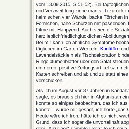
vom 13.09.2015, S.51-52). Bei tagtägliche
und Verzweilflung ziehe man sich zurück
i
heimischen vier Wände, backe Törtchen in 
Förmchen, nähe Schürzen mit passenden 
Filme mit Happyend. Auch seien die Sozial
herzlieblichfriedlichglücklichen Abbildungen
Bei mir kann ich ähnliche Symptome beob
täglichen im Garten Werkeln,
Konfitüre
und
Lavendelsäcklein als Tischdekoration binde
Ringelblumenblätter über den Salat streue
einfrieren, positive Zeitungsartikel sammel
Karten schreiben und ab und zu statt eines
verschicken.
Als ich im August vor 37 Jahren in Kandah
sagte, es braue sich hier in Afghanistan e
konnte so einiges beobachten, das ich aus
kannte – wurde mir gesagt, ich hörte „das
Heute wäre ich froh, hätte ich es nicht wac
Grund, dass ich sogar die unvorteilhaft ab
dem „Anzeiger“ sammle? Schalte ich etwa 