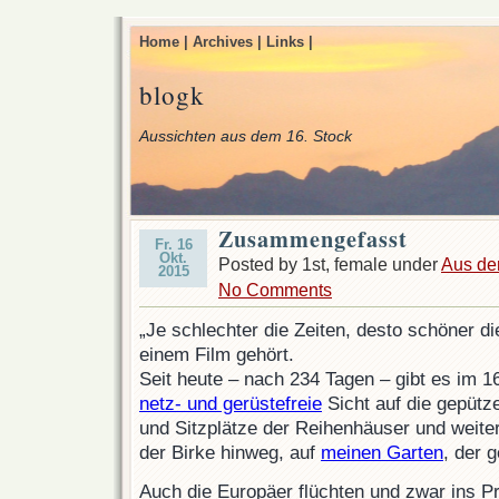
Home |
Archives |
Links |
blogk
Aussichten aus dem 16. Stock
Zusammengefasst
Fr. 16
Okt.
Posted by 1st, female under
Aus de
2015
No Comments
„Je schlechter die Zeiten, desto schöner di
einem Film gehört.
Seit heute – nach 234 Tagen – gibt es im 1
netz- und gerüstefreie
Sicht auf die gepütz
und Sitzplätze der Reihenhäuser und weiter
der Birke hinweg, auf
meinen Garten
, der g
Auch die Europäer flüchten und zwar ins P