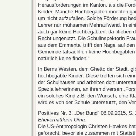
Herausforderungen im Kanton, als die För
Kinder. Manche Hochbegabten möchten gar 
um nicht aufzufallen. Solche Förderung bed
Lehrer nur mühsamen Mehraufwand. In ein
auch gar keine Hochbegabten, da blieben d
Recht ungenutzt. Die Schulinspektorin Fra
aus dem Emmental trifft den Nagel auf den
Gemeinde tatsächlich keine Hochbegabten 
natürlich keine finden.“
In Berns Westen, dem Ghetto der Stadt, gib
hochbegabte Kinder. Diese treffen sich ei
der Schulhäuser und arbeiten dort unterstü
Speziallehrerinnen, an ihren diversen „For
ein solches Kind z.B. den Wunsch, eine Kl
wird es von der Schule unterstützt, den V
Positives Nr. 3, „Der Bund“ 08.09.2015, S. 
Ehevermittlerin Oma.
Die US-Anthropologin Christen Hawkes hat
geforscht, bevor sie zusammen mit Statist