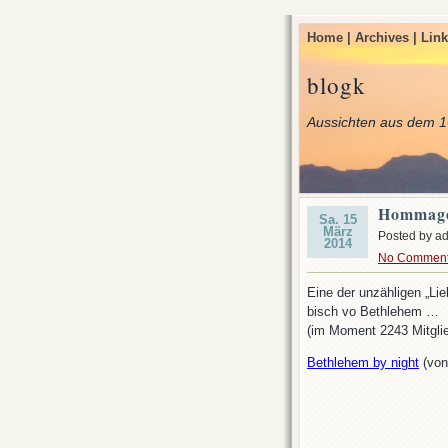
Home |
Archives |
Link
blogk
Aussichten aus dem 1
Hommag
Sa. 15
März
Posted by a
2014
No Commen
Eine der unzähligen „Li
bisch vo Bethlehem …
(im Moment 2243 Mitglie
Bethlehem by night
(von