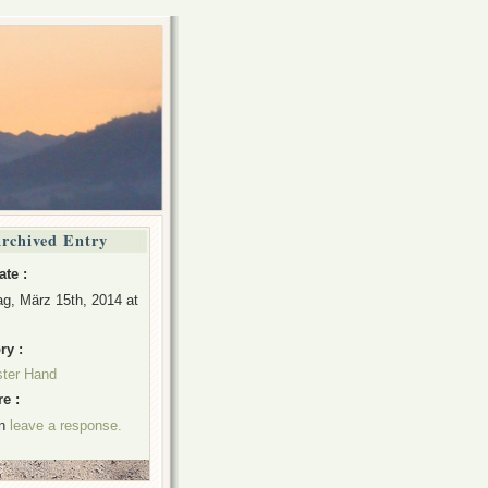
rchived Entry
ate :
g, März 15th, 2014 at
ry :
ster Hand
e :
an
leave a response.