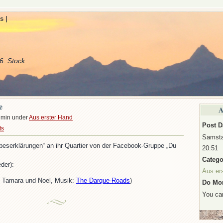
s |
6. Stock
e
A
dmin under
Aus erster Hand
Post D
ts
Samsta
ebeserklärungen“ an ihr Quartier von der Facebook-Gruppe „Du
20:51
Catego
der):
Aus er
 Tamara und Noel, Musik:
The Darque-Roads
)
Do Mor
You c