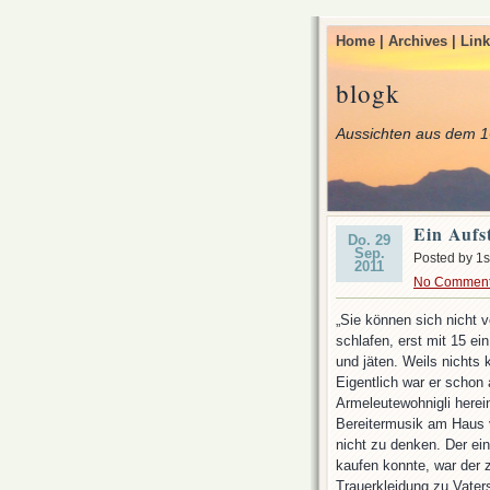
Home |
Archives |
Link
blogk
Aussichten aus dem 1
Ein Aufs
Do. 29
Sep.
Posted by 1s
2011
No Commen
„Sie können sich nicht v
schlafen, erst mit 15 e
und jäten. Weils nichts 
Eigentlich war er schon
Armeleutewohnigli herein
Bereitermusik am Haus v
nicht zu denken. Der ei
kaufen konnte, war der 
Trauerkleidung zu Vater