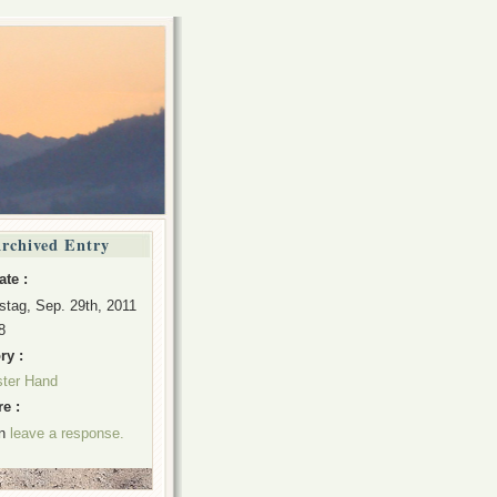
rchived Entry
ate :
stag, Sep. 29th, 2011
8
ry :
ster Hand
e :
an
leave a response.