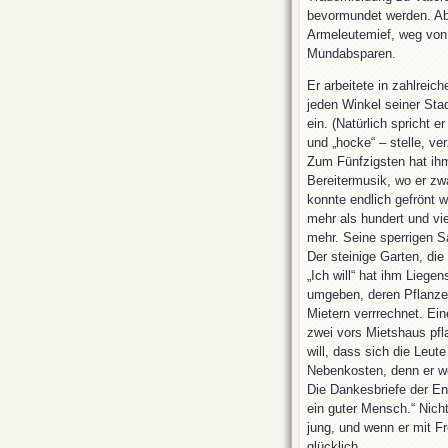
bevormundet werden. Ab 
Armeleutemief, weg von
Mundabsparen.
Er arbeitete in zahlreic
jeden Winkel seiner Sta
ein. (Natürlich spricht 
und „hocke“ – stelle, ver
Zum Fünfzigsten hat ihm
Bereitermusik, wo er z
konnte endlich gefrönt w
mehr als hundert und vie
mehr. Seine sperrigen S
Der steinige Garten, di
„Ich will“ hat ihm Liege
umgeben, deren Pflanzen
Mietern verrrechnet. Ein
zwei vors Mietshaus pfl
will, dass sich die Leute
Nebenkosten, denn er we
Die Dankesbriefe der Ent
ein guter Mensch.“ Nicht
jung, und wenn er mit Fr
glücklich.