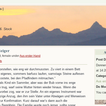
s |
6. Stock
teiger
A
t, female under
Aus erster Hand
Post D
ts
Donner
orstellen, wie eng wir durchmussten. Zu viert in einem Bett
at 14:2
in eigenes, sommers barfuss laufen, samstags Steine auflesen
Catego
kostete, bei den Pfadfindern mitmachen.“
Aus er
 als Kind ein Sammler, aber was der Bub vorne ins enge
Do Mor
 trug, warf seine Mutter hinten wieder hinaus. Wenn die
orbei zog, war er zur Stelle. An ein eigenes Instrument war
You c
nzige Anzug, den ihm sein Vater unter Abwägen und Werweisen
zur Konfirmation. Kurz darauf war’s dann auch die
s Begräbnis. Die Familie wurde noch ärmer, sollte sogar