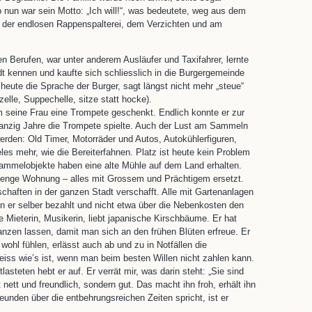
nun war sein Motto: „Ich will!“, was bedeutete, weg aus dem
 der endlosen Rappenspalterei, dem Verzichten und am
hen Berufen, war unter anderem Ausläufer und Taxifahrer, lernte
dt kennen und kaufte sich schliesslich in die Burgergemeinde
er heute die Sprache der Burger, sagt längst nicht mehr „steue“
zelle, Suppechelle, sitze statt hocke).
 seine Frau eine Trompete geschenkt. Endlich konnte er zur
wanzig Jahre die Trompete spielte. Auch der Lust am Sammeln
erden: Old Timer, Motorräder und Autos, Autokühlerfiguren,
les mehr, wie die Bereiterfahnen. Platz ist heute kein Problem
ammelobjekte haben eine alte Mühle auf dem Land erhalten.
e enge Wohnung – alles mit Grossem und Prächtigem ersetzt.
nschaften in der ganzen Stadt verschafft. Alle mit Gartenanlagen
 er selber bezahlt und nicht etwa über die Nebenkosten den
e Mieterin, Musikerin, liebt japanische Kirschbäume. Er hat
anzen lassen, damit man sich an den frühen Blüten erfreue. Er
 wohl fühlen, erlässt auch ab und zu in Notfällen die
iss wie’s ist, wenn man beim besten Willen nicht zahlen kann.
lasteten hebt er auf. Er verrät mir, was darin steht: „Sie sind
 nett und freundlich, sondern gut. Das macht ihn froh, erhält ihn
eunden über die entbehrungsreichen Zeiten spricht, ist er