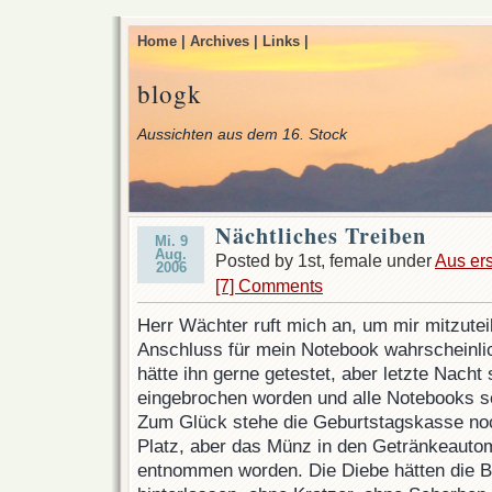
Home |
Archives |
Links |
blogk
Aussichten aus dem 16. Stock
Nächtliches Treiben
Mi. 9
Aug.
Posted by 1st, female under
Aus er
2006
[7] Comments
Herr Wächter ruft mich an, um mir mitzuteil
Anschluss für mein Notebook wahrscheinlic
hätte ihn gerne getestet, aber letzte Nacht
eingebrochen worden und alle Notebooks s
Zum Glück stehe die Geburtstagskasse no
Platz, aber das Münz in den Getränkeauto
entnommen worden. Die Diebe hätten die B