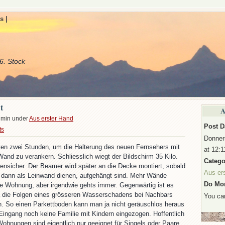
s |
6. Stock
t
A
dmin under
Aus erster Hand
Post D
ts
Donner
ten zwei Stunden, um die Halterung des neuen Fernsehers mit
at 12:1
Wand zu verankern. Schliesslich wiegt der Bildschirm 35 Kilo.
Catego
bensicher. Der Beamer wird später an die Decke montiert, sobald
Aus er
e dann als Leinwand dienen, aufgehängt sind. Mehr Wände
Do Mor
e Wohnung, aber irgendwie gehts immer. Gegenwärtig ist es
da die Folgen eines grösseren Wasserschadens bei Nachbars
You c
 So einen Parkettboden kann man ja nicht geräuschlos heraus
m Eingang noch keine Familie mit Kindern eingezogen. Hoffentlich
Wohnungen sind eigentlich nur geeignet für Singels oder Paare.