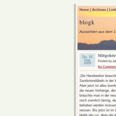
Home |
Archives |
Link
blogk
Aussichten aus dem 1
Mitgehör
Do. 10
Sep.
Posted by a
2009
No Commen
„Die Handwerker brauch
Sandsteindübeln in der 
Aber jetzt ist alles bom
die neuen Vorhänge, di
bräuchte man in der neu
noch ziemlich lärmig, 
behoben werden müssen.
reissen. Bis jetzt ist i
bleibt das so, denn die 