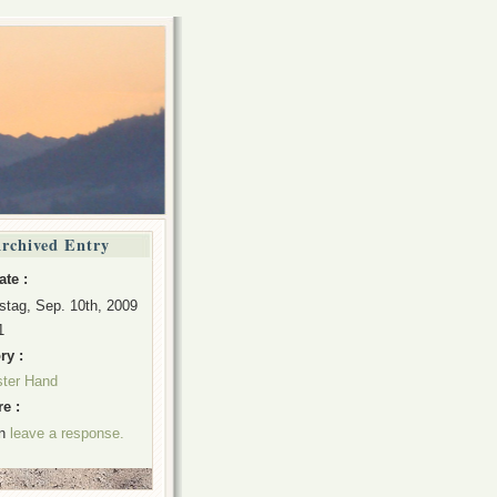
rchived Entry
ate :
stag, Sep. 10th, 2009
1
ry :
ster Hand
e :
an
leave a response.