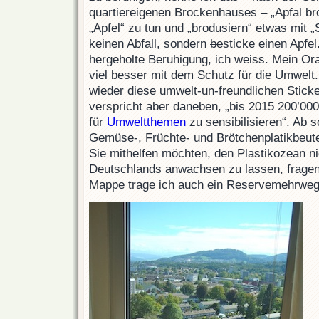
quartiereigenen Brockenhauses – „Apfal br
„Apfel“ zu tun und „brodusiern“ etwas mit „S
keinen Abfall, sondern
be
sticke einen Apfel
hergeholte Beruhigung, ich weiss. Mein O
viel besser mit dem Schutz für die Umwelt
wieder diese umwelt-un-freundlichen Stick
verspricht aber daneben, „bis 2015 200’00
für
Umweltthemen
zu sensibilisieren“. Ab s
Gemüse-, Früchte- und Brötchenplatikbeut
Sie mithelfen möchten, den Plastikozean ni
Deutschlands anwachsen zu lassen, fragen
Mappe trage ich auch ein Reservemehrwegb