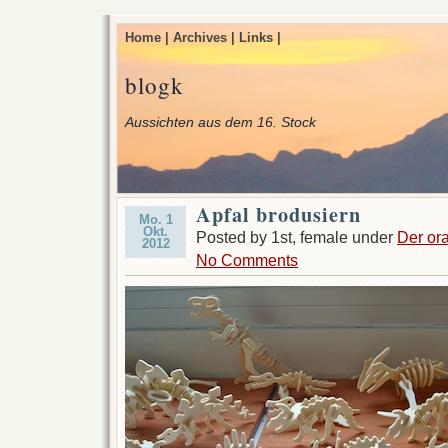
Home |
Archives |
Links |
blogk
Aussichten aus dem 16. Stock
Apfal brodusiern
Mo. 1
Okt.
Posted by 1st, female under
Der or
2012
No Comments