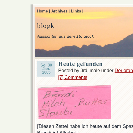
Home |
Archives |
Links |
blogk
Aussichten aus dem 16. Stock
Heute gefunden
So. 30
Jan.
Posted by 3rd, male under
Der ora
2005
[7] Comments
[Diesen Zettel habe ich heute auf dem Spa
Brändi ist Alkohol.]