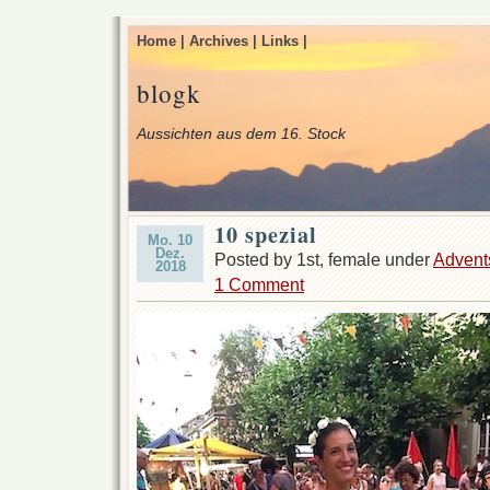
Home |
Archives |
Links |
blogk
Aussichten aus dem 16. Stock
10 spezial
Mo. 10
Dez.
Posted by 1st, female under
Advent
2018
1 Comment