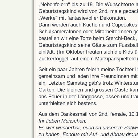
„Nebenfeiern“ bis zu 18. Die Wunschtorte 
Geburtstagskind wird von 2nd, male geba
„Werke“ mit fantasievoller Dekoration.
Dann werden auch Kuchen und Cupecakes 
SchulkameraInnen oder MitarbeiterInnen g
bestellen wir eine Torte beim Sterchi-Beck,
Geburtstagskind seine Gäste zum Fussballs
einlädt. (Im Oktober freuten sich die Kids ü
Zuckertöggeli auf einem Marzipanspielfeld 
Seit ein paar Jahren feiern meine Töchter 
gemeinsam und laden ihre FreundInnen mit
ein. Letzten Samstag gab’s trotz Winterst
Garten. Die kleinen und grossen Gäste 
ans Feuer in der Länggasse, assen und tr
unterhielten sich bestens.
Aus dem Dankesmail von 2nd, female, 10.1
Ihr lieben Menschen!
Es war wunderbar, euch an unserem Schwer
zu haben. Fondue mit Auf- und Abbau draus