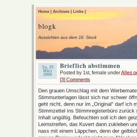
Home |
Archives |
Links |
blogk
Aussichten aus dem 16. Stock
Brieflich abstimmen
Sa. 25
März
Posted by 1st, female under
Alles o
2006
[3] Comments
Den grauen Umschlag mit dem Werbemateri
Stimmunterlagen lässt sich nur schwer öffn
geht nicht, denn nur im „Original“ darf ich 
Stimmzettel ins Stimmregisterbüro zurück s
Inhalt ungültig. Befeuchten soll ich den ge
Leimstreifen, das Kuvert dann zukleben un
nass mit einem Läppchen, denn der gelblic