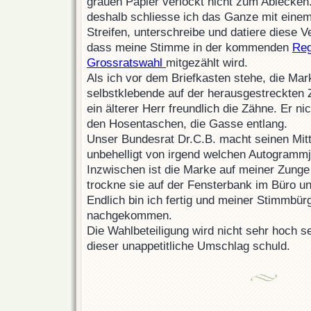
grauen Papier verlockt nicht zum Ablecken. 
deshalb schliesse ich das Ganze mit ein
Streifen, unterschreibe und datiere diese V
dass meine Stimme in der kommenden
Reg
Grossratswahl
mitgezählt wird.
Als ich vor dem Briefkasten stehe, die Mark
selbstklebende auf der herausgestreckten Z
ein älterer Herr freundlich die Zähne. Er ni
den Hosentaschen, die Gasse entlang.
Unser Bundesrat Dr.C.B. macht seinen Mit
unbehelligt von irgend welchen Autogrammj
Inzwischen ist die Marke auf meiner Zunge 
trockne sie auf der Fensterbank im Büro un
Endlich bin ich fertig und meiner Stimmbürg
nachgekommen.
Die Wahlbeteiligung wird nicht sehr hoch se
dieser unappetitliche Umschlag schuld.