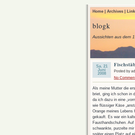
Home |
Archives |
Link
blogk
Aussichten aus dem 1
Fischstä
Sa. 21
Juni
Posted by a
2008
No Commen
Als meine Mutter die er
briet, ging ich schon in
da ich dazu in eine „vo
wie flüssiger Käse „ans
Orange meines Lebens ha
gekauft. Es war ein kalt
Fausthandschuhen. Auf 
schwankte, purzelte mir 
später einen Platz auf 