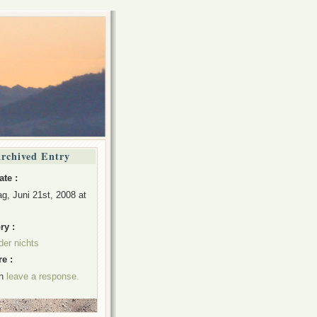
rchived Entry
ate :
g, Juni 21st, 2008 at
ry :
der nichts
e :
an
leave a response.