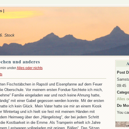
s |
6. Stock
bchen und anderes
A
dmin under
Alles oder nichts
Post D
ts
Samsta
sten Fischstäbchen in Rapsöl und Eisenpfanne auf dem Feuer
09:45
 die Oberschule. Vor meinem ersten Fondue fürchtete ich mich,
Catego
rnehme“ Familie eingeladen war und noch keine Ahnung hatte,
Alles o
tändig“ mit einer Gabel gegessen werden konnte. Mit der ersten
Do Mor
tte ich kein Glück. Mein Vater hatte sie mir an einem Kiosk
er Wintertag und ich hielt sie fest mit meinem Händen mit
You c
dem Heimweg über den „Hängelisteg“, der bei jedem Schritt
die Kostbarkeit in die Emme. Als Tramperin erhielt ich Jahre
einem Lastwagen vollgeladen mit grünen „Bällen“. Das Sitzen