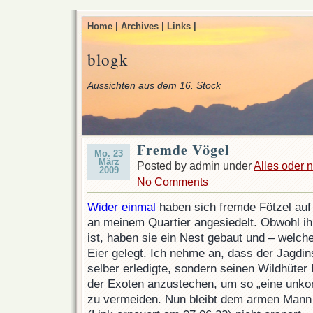
Home |
Archives |
Links |
blogk
Aussichten aus dem 16. Stock
Fremde Vögel
Mo. 23
März
Posted by admin under
Alles oder n
2009
No Comments
Wider einmal
haben sich fremde Fötzel auf
an meinem Quartier angesiedelt. Obwohl ih
ist, haben sie ein Nest gebaut und – welc
Eier gelegt. Ich nehme an, dass der Jagdins
selber erledigte, sondern seinen Wildhüter 
der Exoten anzustechen, um so „eine unkont
zu vermeiden. Nun bleibt dem armen Mann