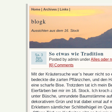
Home |
Archives |
Links |
blogk
Aussichten aus dem 16. Stock
So etwas wie Tradition
Sa. 3
Apr.
Posted by admin under
Alles oder n
2010
[6] Comments
Mit der Kräutersuche war’s heuer nicht so 
bedeckte die zarten Pflänzchen, und den 
eine scharfe Bise. Trotzdem tat ich mein Bes
Eierfärben bei mir im 16. Stock. Ich kroch
unter Büsche, umrundete Baumstämme auf
dekorativem Grün und trat dabei xmal auf
Erklettern sämtlicher Schlittelhügel im Quar