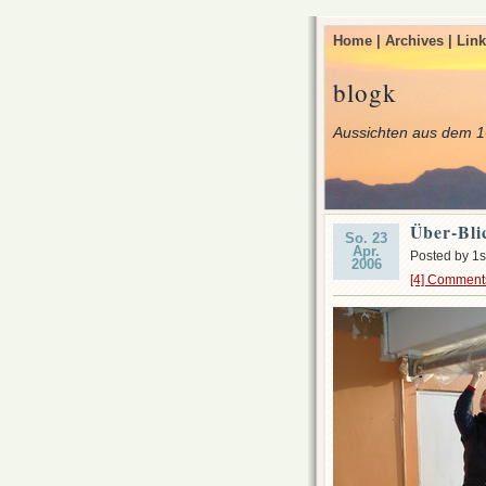
Home |
Archives |
Link
blogk
Aussichten aus dem 1
Über-Bli
So. 23
Apr.
Posted by 1s
2006
[4] Comment