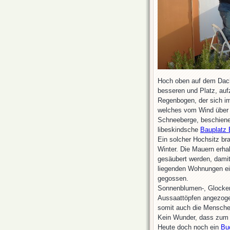
Hoch oben auf dem Dach 
besseren und Platz, auf
Regenbogen, der sich im 
welches vom Wind über 
Schneeberge, beschiene
libeskindsche
Bauplatz 
Ein solcher Hochsitz br
Winter. Die Mauern erh
gesäubert werden, damit 
liegenden Wohnungen ein
gegossen.
Sonnenblumen-, Glocken
Aussaattöpfen angezog
somit auch die Mensche
Kein Wunder, dass zum B
Heute doch noch ein
Bu