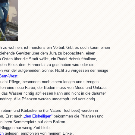
zu wohnen, ist meistens ein Vorteil. Gibt es doch kaum einen
ziehende Gewitter über dem Jura zu beobachten, einen
Osten über die Stadt wölbt, ein Rudel Heissluftballone,
den Block dem Emmental zu geschoben wird oder die
n von der aufgehenden Sonne. Nicht zu vergessen der riesige
Bern-West
.
aucht Pflege, besonders nach einem langen und strengen
alten eine neue Farbe, der Boden muss von Moos und Unkraut
das Wasser richtig abfliessen kann und nicht in die darunter
dringt. Alle Pflanzen werden umgetopft und vorsichtig
reben- und Kürbiskerne (für Vaters Hochbeet) werden in
en. Erst nach
„den Eisheiligen“
bekommen die Pflanzen und
n ihren Sommerplatz auf dem Balkon.
loggen nur wenig Zeit bleibt..
ch
gelesen, empfohlen von meinem Enkel.