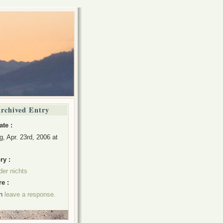
rchived Entry
ate :
, Apr. 23rd, 2006 at
ry :
der nichts
e :
an
leave a response.