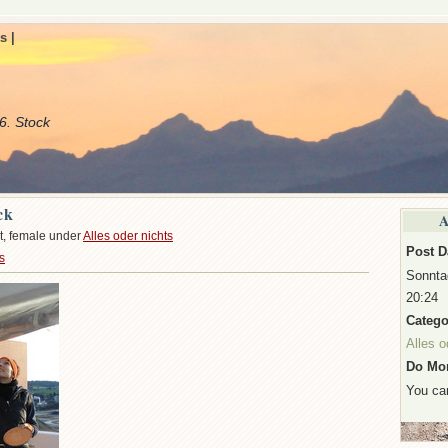
s |
6. Stock
ck
A
t, female under
Alles oder nichts
Post D
s
Sonntag
20:24
Catego
Alles o
Do Mor
You c