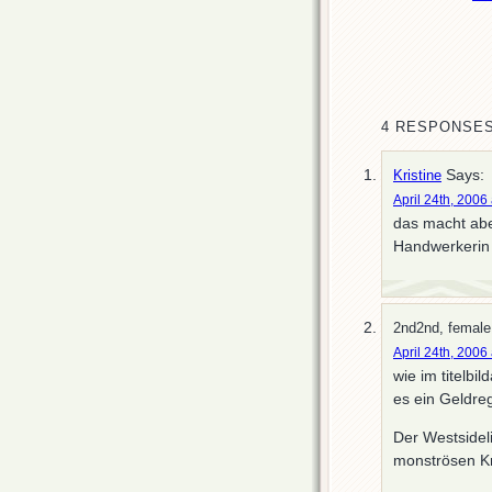
4 RESPONSES
Says:
Kristine
April 24th, 2006
das macht abe
Handwerkerin 
2nd2nd, female
April 24th, 2006
wie im titelb
es ein Geldr
Der Westsidel
monströsen Kr