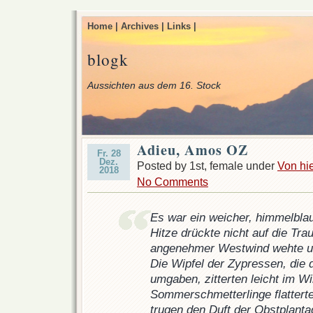
Home |
Archives |
Links |
blogk
Aussichten aus dem 16. Stock
Adieu, Amos OZ
Fr. 28
Dez.
Posted by 1st, female under
Von hie
2018
No Comments
Es war ein weicher, himmelbla
Hitze drückte nicht auf die Tra
angenehmer Westwind wehte un
Die Wipfel der Zypressen, die 
umgaben, zitterten leicht im Wi
Sommerschmetterlinge flatterte
trugen den Duft der Obstplanta