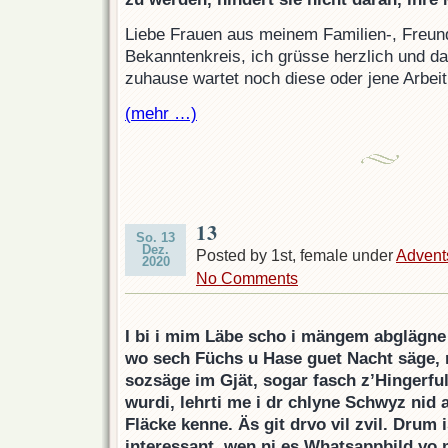
Liebe Frauen aus meinem Familien-, Freun
Bekanntenkreis, ich grüsse herzlich und d
zuhause wartet noch diese oder jene Arbeit
(mehr …)
13
So. 13
Dez.
Posted by 1st, female under
Advent
2020
No Comments
I bi i mim Läbe scho i mängem abglägne
wo sech Füchs u Hase guet Nacht säge, 
sozsäge im Gjät, sogar fasch z’Hingerfu
wurdi, lehrti me i dr chlyne Schwyz nid a
Fläcke kenne. Äs git drvo vil zvil. Drum 
interessant, wen ni es Whatsappbild vo 