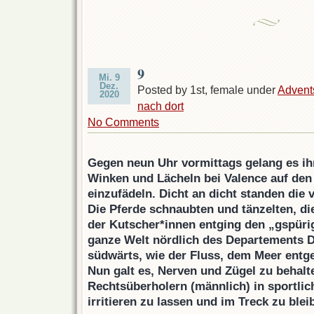
9
Mi. 9
Dez.
Posted by 1st, female under
Advent
2020
nach dort
No Comments
Gegen neun Uhr vormittags gelang es ihn
Winken und Lächeln bei Valence auf den 
einzufädeln. Dicht an dicht standen die
Die Pferde schnaubten und tänzelten, d
der Kutscher*innen entging den „gspürig
ganze Welt nördlich des Departements 
südwärts, wie der Fluss, dem Meer entg
Nun galt es, Nerven und Zügel zu behalt
Rechtsüberholern (männlich) in sportlic
irritieren zu lassen und im Treck zu blei