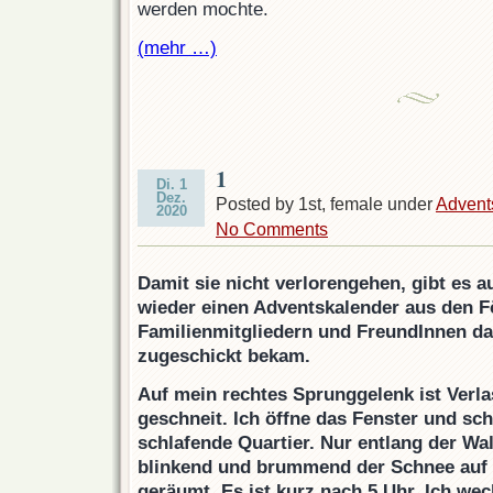
werden mochte.
(mehr …)
1
Di. 1
Dez.
Posted by 1st, female under
Advent
2020
No Comments
Damit sie nicht verlorengehen, gibt es a
wieder einen Adventskalender aus den Fö
Familienmitgliedern und FreundInnen da
zugeschickt bekam.
Auf mein rechtes Sprunggelenk ist Verlas
geschneit. Ich öffne das Fenster und sc
schlafende Quartier. Nur entlang der W
blinkend und brummend der Schnee auf
geräumt. Es ist kurz nach 5 Uhr. Ich wec