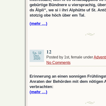
gebürtige Bündnere u viersprachig, überc
ds Älpli“, we si i ihri Alphütte uf St. Ant
stotzig obe höch über em Tal.
(mehr …)
12
Sa. 12
Dez.
Posted by 1st, female under
Advent
2020
No Comments
Erinnerung an einen sonnigen Frühlingst
Anraten der Behörden mit dem nötigen 
verbrachten:
(mehr …)