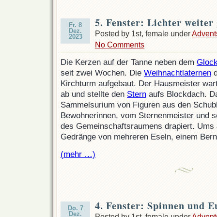
5. Fenster: Lichter weiter
Fr. 8
Dez.
Posted by 1st, female under
Advent
2023
No Comments
Die Kerzen auf der Tanne neben dem
Gloc
seit zwei Wochen. Die
Weihnachtlaternen
d
Kirchturm aufgebaut. Der Hausmeister wart
ab und stellte den
Stern
aufs Blockdach. 
Sammelsurium von Figuren aus den Schubl
Bewohnerinnen, vom Sternenmeister und se
des Gemeinschaftsraumens drapiert. Ums Je
Gedränge von mehreren Eseln, einem Bern
(mehr …)
4. Fenster: Spinnen und E
Do. 7
Dez.
Posted by 1st, female under
Advent