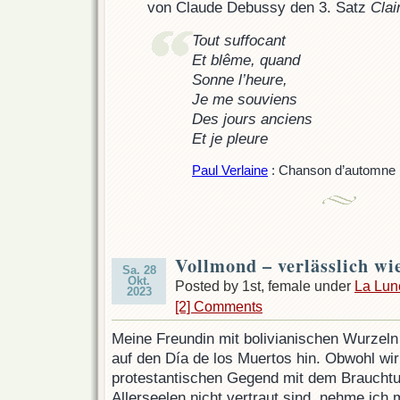
von Claude Debussy den 3. Satz
Clai
Tout suffocant
Et blême, quand
Sonne l’heure,
Je me souviens
Des jours anciens
Et je pleure
Paul Verlaine
: Chanson d’automne
Vollmond – verlässlich w
Sa. 28
Okt.
Posted by 1st, female under
La Lun
2023
[2] Comments
Meine Freundin mit bolivianischen Wurzeln
auf den Día de los Muertos hin. Obwohl wir
protestantischen Gegend mit dem Brauchtum
Allerseelen nicht vertraut sind, nehme ich 