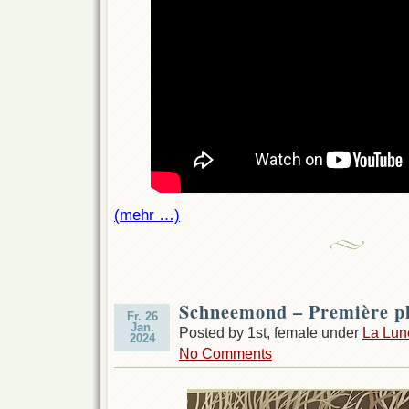
(mehr …)
Schneemond – Première pl
Fr. 26
Jan.
Posted by 1st, female under
La Lun
2024
No Comments