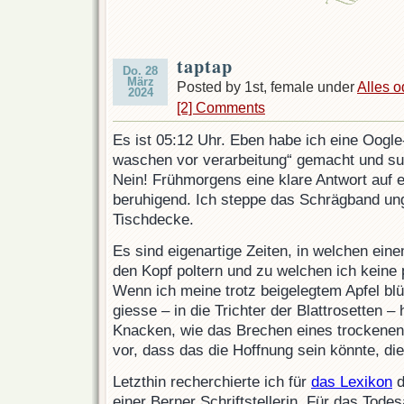
taptap
Do. 28
März
Posted by 1st, female under
Alles o
2024
[2] Comments
Es ist 05:12 Uhr. Eben habe ich eine Oogl
waschen vor verarbeitung“ gemacht und sub
Nein! Frühmorgens eine klare Antwort auf ei
beruhigend. Ich steppe das Schrägband un
Tischdecke.
Es sind eigenartige Zeiten, in welchen ei
den Kopf poltern und zu welchen ich keine
Wenn ich meine trotz beigelegtem Apfel bl
giesse – in die Trichter der Blattrosetten – 
Knacken, wie das Brechen eines trockenen 
vor, dass das die Hoffnung sein könnte, die 
Letzthin recherchierte ich für
das Lexikon
d
einer Berner Schriftstellerin. Für das Tode