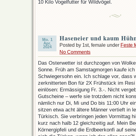
10 Kilo Vogelfutter für Wildvögel.
Haseneier und kaum Hüh
Mo. 1
Apr.
Posted by 1st, female under
Feste f
2024
No Comments
Das Osterwetter ist durchzogen von Wolke
Sonne. Früh am Samstagmorgen kaufe ic
Schwiegersohn ein. Ich schlage vor, dass w
zerknitterten Bon für 2X Frühstück im Res
einlösen: Ermässigung Fr. 3.-. Nicht verge
Gutscheine – werfe sie trotzdem nicht kons
nämlich nur Di, Mi und Do bis 11:00 Uhr e
sitzen etwa acht ältere Männer vertieft in 
Türkisch. Sie verbringen jeden Vormittag h
kurz nach halb 12 gleichzeitig auf. Mein Beg
Körnergipfeli und die Erdbeerkonfi auf sei