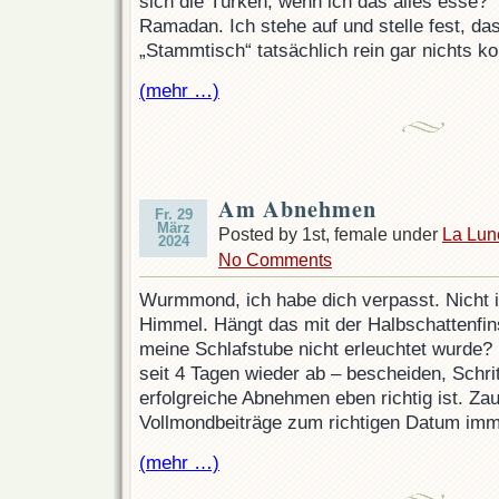
sich die Türken, wenn ich das alles esse?“ A
Ramadan. Ich stehe auf und stelle fest, da
„Stammtisch“ tatsächlich rein gar nichts ko
(mehr …)
Am Abnehmen
Fr. 29
März
Posted by 1st, female under
La Lun
2024
No Comments
Wurmmond, ich habe dich verpasst. Nicht 
Himmel. Hängt das mit der Halbschattenfi
meine Schlafstube nicht erleuchtet wurde
seit 4 Tagen wieder ab – bescheiden, Schritt
erfolgreiche Abnehmen eben richtig ist. Za
Vollmondbeiträge zum richtigen Datum im
(mehr …)